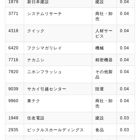
1879
新日本建設
建設
0.04
3771
システムリサーチ
商社・卸
0.04
売
4318
クイック
人材サー
0.04
ビス
6420
フクシマガリレイ
機械
0.04
7716
ナカニシ
精密機器
0.04
7820
ニホンフラッシュ
その他製
0.04
品
9039
サカイ引越センター
陸運
0.04
9960
東テク
商社・卸
0.04
売
1949
住友電設
建設
0.03
2935
ピックルスホールディングス
食品
0.03