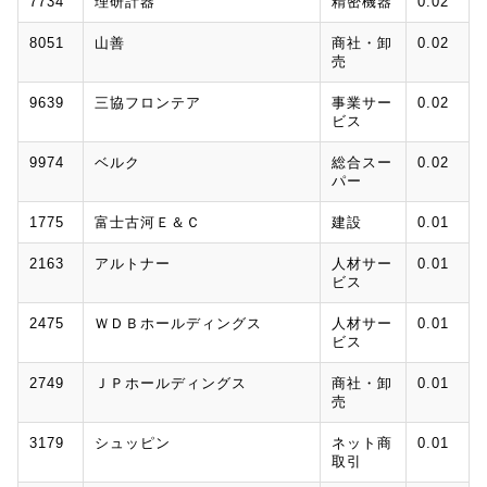
7734
理研計器
精密機器
0.02
8051
山善
商社・卸
0.02
売
9639
三協フロンテア
事業サー
0.02
ビス
9974
ベルク
総合スー
0.02
パー
1775
富士古河Ｅ＆Ｃ
建設
0.01
2163
アルトナー
人材サー
0.01
ビス
2475
ＷＤＢホールディングス
人材サー
0.01
ビス
2749
ＪＰホールディングス
商社・卸
0.01
売
3179
シュッピン
ネット商
0.01
取引