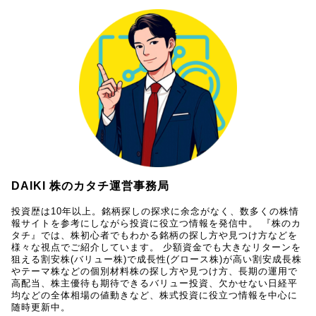
DAIKI 株のカタチ運営事務局
投資歴は10年以上。銘柄探しの探求に余念がなく、数多くの株情
報サイトを参考にしながら投資に役立つ情報を発信中。 『株のカ
タチ』では、株初心者でもわかる銘柄の探し方や見つけ方などを
様々な視点でご紹介しています。 少額資金でも大きなリターンを
狙える割安株(バリュー株)で成長性(グロース株)が高い割安成長株
やテーマ株などの個別材料株の探し方や見つけ方、長期の運用で
高配当、株主優待も期待できるバリュー投資、欠かせない日経平
均などの全体相場の値動きなど、株式投資に役立つ情報を中心に
随時更新中。