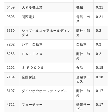
6459
大和冷機工業
機械
0.21
9503
関西電力
電気・ガ
0.21
ス
3360
シップヘルスケアホールディン
商社・卸
0.2
グス
売
7202
いすゞ自動車
自動車
0.2
8283
ＰＡＬＴＡＣ
商社・卸
0.2
売
2292
Ｓ ＦＯＯＤＳ
食品
0.18
7164
全国保証
金融サー
0.18
ビス
3107
ダイワボウホールディングス
商社・卸
0.17
売
4722
フューチャー
情報サー
0.17
ビス