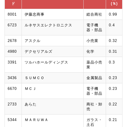
ド
(％)
8001
伊藤忠商事
総合商社
0.99
6723
ルネサスエレクトロニクス
電子機
0.4
器・部品
2678
アスクル
小売業
0.32
4980
デクセリアルズ
化学
0.31
3391
ツルハホールディングス
薬品小売
0.3
業
3436
ＳＵＭＣＯ
金属製品
0.23
6670
ＭＣＪ
電子機
0.23
器・部品
2733
あらた
商社・卸
0.22
売
5344
ＭＡＲＵＷＡ
ガラス・
0.21
土石