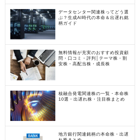
データセンター関連株ってどう選
ぶ？生成AI時代の本命＆出遅れ銘
柄ガイド
無料情報が充実のおすすめ投資顧
問・口コミ・評判│テーマ株・割
安株・高配当株・成長株
核融合発電関連株の一覧・本命株
10選・出遅れ株・注目株まとめ
地方銀行関連銘柄の本命株・出遅
れ株まとめ