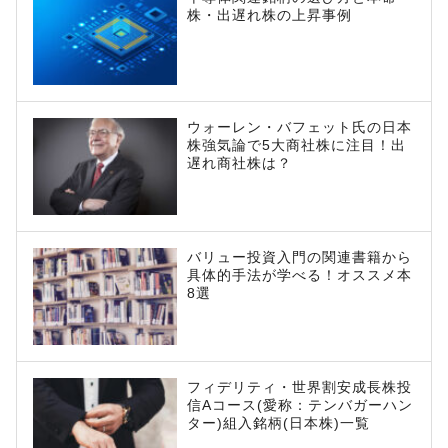
株・出遅れ株の上昇事例
ウォーレン・バフェット氏の日本
株強気論で5大商社株に注目！出
遅れ商社株は？
バリュー投資入門の関連書籍から
具体的手法が学べる！オススメ本
8選
フィデリティ・世界割安成長株投
信Aコース(愛称：テンバガーハン
ター)組入銘柄(日本株)一覧